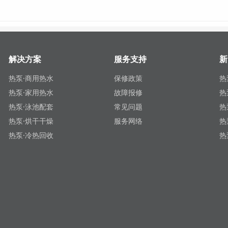
解决方案
服务支持
新
热泵·商用热水
保修政策
热
热泵·家用热水
故障报修
热
热泵·泳池配套
常见问题
热
热泵·烘干干燥
服务网络
热
热泵·冷热回收
热