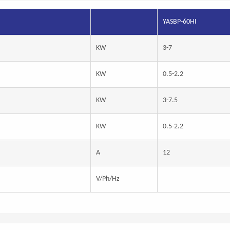
YASBP-60HI
KW
3-7
KW
0.5-2.2
KW
3-7.5
KW
0.5-2.2
A
12
V/Ph/Hz