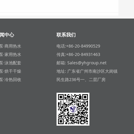
闻中心
联系我们
泵·商用热水
电话:+86-20-84990529
泵·家用热水
传真:+86-20-84931463
泵·泳池配套
邮箱: Sales@yhgroup.net
泵·烘干干燥
地址: 广东省广州市南沙区大岗镇
泵·冷热回收
民生路236号一、二层厂房